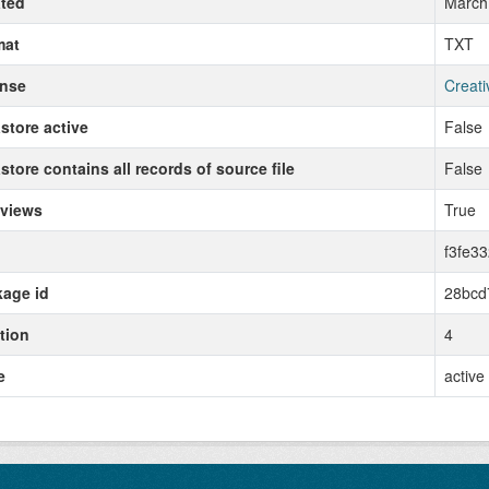
ted
March
mat
TXT
ense
Creati
store active
False
store contains all records of source file
False
 views
True
f3fe3
age id
28bcd
tion
4
e
active