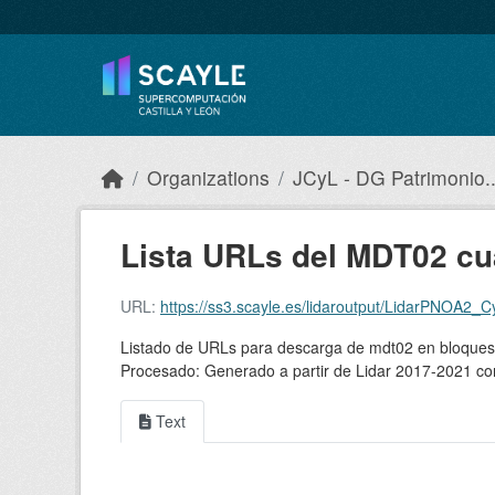
Skip to main content
Organizations
JCyL - DG Patrimonio..
Lista URLs del MDT02 c
URL:
https://ss3.scayle.es/lidaroutput/LidarPNOA2
Listado de URLs para descarga de mdt02 en bloques 2
Procesado: Generado a partir de Lidar 2017-2021 co
Text