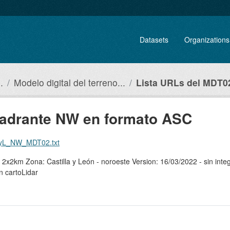
Datasets
Organizations
.
Modelo digital del terreno...
Lista URLs del MDT02
uadrante NW en formato ASC
_CyL_NW_MDT02.txt
x2km Zona: Castilla y León - noroeste Version: 16/03/2022 - sin int
n cartoLidar