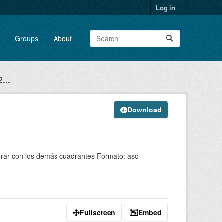
Log in
Groups
About
...
Download
egrar con los demás cuadrantes Formato: asc
Fullscreen
Embed