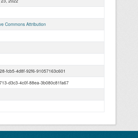
 23, 2022
ve Commons Attribution
328-fcb5-4d8f-92f6-91057163c601
713-d3c3-4c0f-88ea-3b080c81fa67