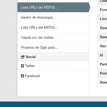
Crea
Lista URLs del MDT02...
For
Gestor de descargas...
Lic
Lista URLs del MDT02...
Data
Data
Capas con las mallas...
Has
Proyecto de Qgis para...
Id
Social
Pack
Twitter
Posi
Facebook
Stat