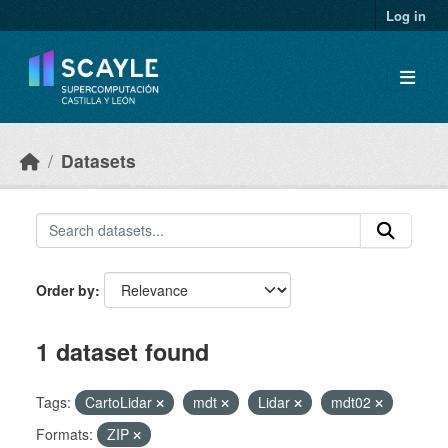
Skip to main content
Log in
Datasets
Order by
1 dataset found
Tags:
CartoLidar
mdt
Lidar
mdt02
Formats:
ZIP