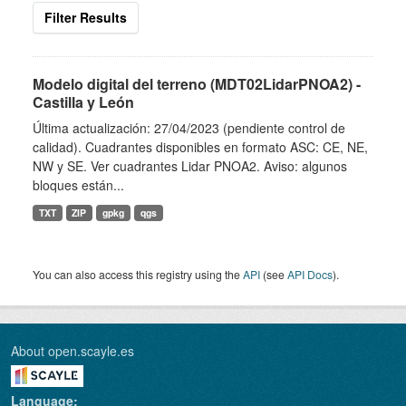
Filter Results
Modelo digital del terreno (MDT02LidarPNOA2) -
Castilla y León
Última actualización: 27/04/2023 (pendiente control de
calidad). Cuadrantes disponibles en formato ASC: CE, NE,
NW y SE. Ver cuadrantes Lidar PNOA2. Aviso: algunos
bloques están...
TXT
ZIP
gpkg
qgs
You can also access this registry using the
API
(see
API Docs
).
About open.scayle.es
Language