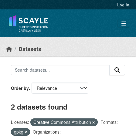
Skip to main content
Log in
Datasets
Order by
2 datasets found
Licenses:
Creative Commons Attribution
Formats:
gpkg
Organizations: