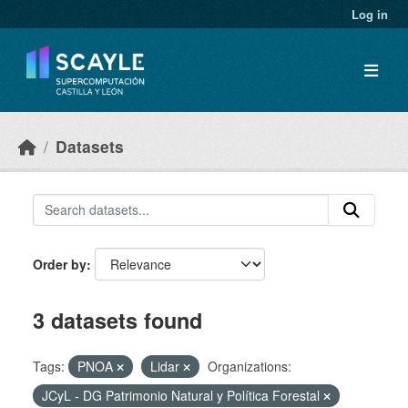
Skip to main content
Log in
Datasets
Order by
3 datasets found
Tags:
PNOA
Lidar
Organizations:
JCyL - DG Patrimonio Natural y Política Forestal