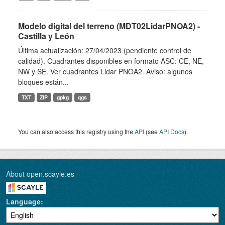
Modelo digital del terreno (MDT02LidarPNOA2) -
Castilla y León
Última actualización: 27/04/2023 (pendiente control de
calidad). Cuadrantes disponibles en formato ASC: CE, NE,
NW y SE. Ver cuadrantes Lidar PNOA2. Aviso: algunos
bloques están...
TXT
ZIP
gpkg
qgs
You can also access this registry using the
API
(see
API Docs
).
About open.scayle.es
Language