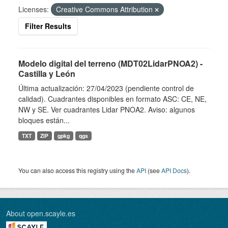
Licenses:
Creative Commons Attribution
Filter Results
Modelo digital del terreno (MDT02LidarPNOA2) -
Castilla y León
Última actualización: 27/04/2023 (pendiente control de
calidad). Cuadrantes disponibles en formato ASC: CE, NE,
NW y SE. Ver cuadrantes Lidar PNOA2. Aviso: algunos
bloques están...
TXT
ZIP
gpkg
qgs
You can also access this registry using the
API
(see
API Docs
).
About open.scayle.es