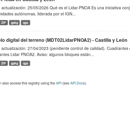
 actualización: 25/05/2026 Qué es el Lidar-PNOA Es una iniciativa con
idades autónomas, liderada por el IGN...
ZIP
gpkg
qgs
o digital del terreno (MDT02LidarPNOA2) - Castilla y León
 actualización: 27/04/2023 (pendiente control de calidad). Cuadrante
antes Lidar PNOA2. Aviso: algunos bloques están...
ZIP
gpkg
qgs
 also access this registry using the
API
(see
API Docs
).