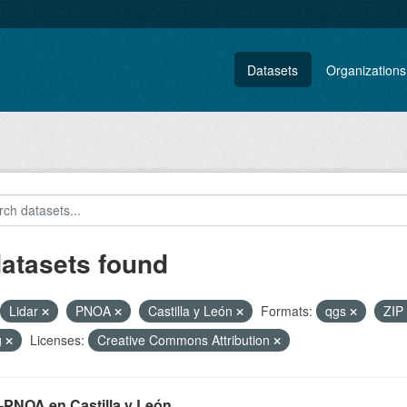
Datasets
Organizations
datasets found
Lidar
PNOA
Castilla y León
Formats:
qgs
ZIP
g
Licenses:
Creative Commons Attribution
-PNOA en Castilla y León