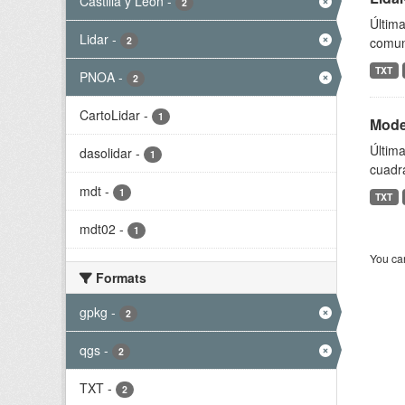
Castilla y León
-
2
Última
Lidar
-
2
comun
TXT
PNOA
-
2
CartoLidar
-
1
Model
Última
dasolidar
-
1
cuadr
mdt
-
1
TXT
mdt02
-
1
You can
Formats
gpkg
-
2
qgs
-
2
TXT
-
2