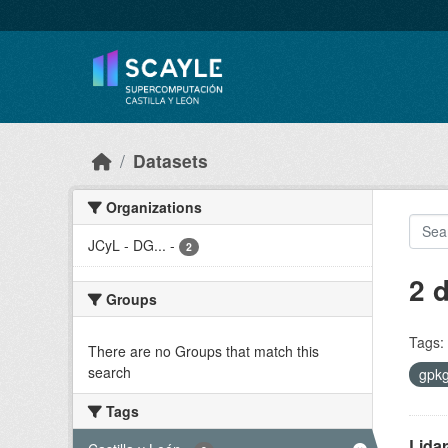
Skip to main content
Datasets
Organizations
JCyL - DG...
-
2
2 
Groups
Tags:
There are no Groups that match this
search
gpk
Tags
Lidar