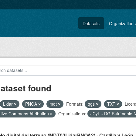
Datasets
Organizations
dataset found
Lidar
PNOA
mdt
Formats:
qgs
TXT
Licen
tive Commons Attribution
Organizations:
JCyL - DG Patrimonio Na
o digital del terreno (MDT02LidarPNOA2) - Castilla y León