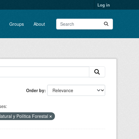
Log in
Groups
About
Order by
ses:
tural y Política Forestal