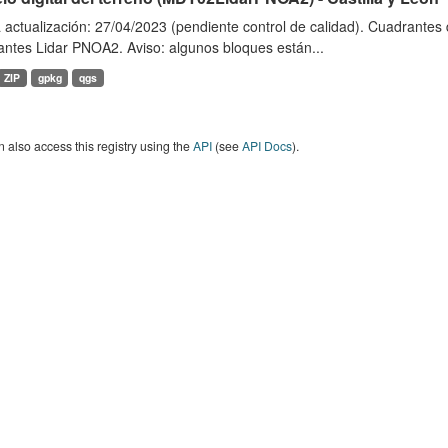
 actualización: 27/04/2023 (pendiente control de calidad). Cuadrante
antes Lidar PNOA2. Aviso: algunos bloques están...
ZIP
gpkg
qgs
 also access this registry using the
API
(see
API Docs
).