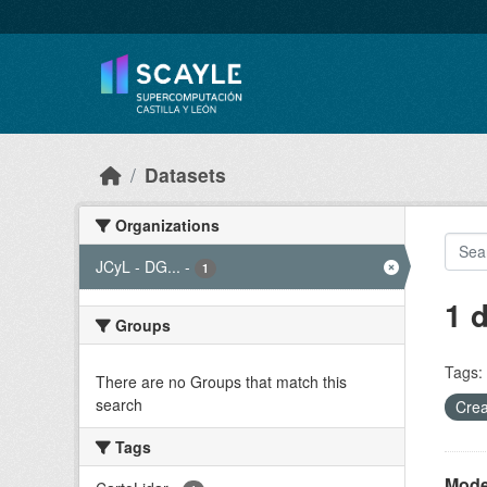
Skip to main content
Datasets
Organizations
JCyL - DG...
-
1
1 
Groups
Tags:
There are no Groups that match this
search
Crea
Tags
Model