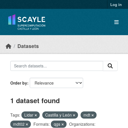
Skip to main content
Log in
Datasets
Order by
1 dataset found
Tags:
Lidar
Castilla y León
mdt
mdt02
Formats:
qgs
Organizations: