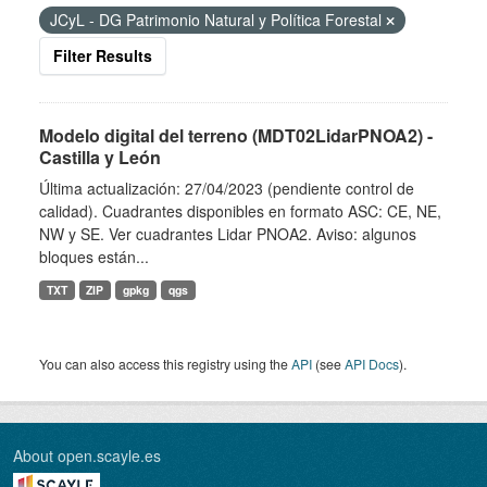
JCyL - DG Patrimonio Natural y Política Forestal
Filter Results
Modelo digital del terreno (MDT02LidarPNOA2) -
Castilla y León
Última actualización: 27/04/2023 (pendiente control de
calidad). Cuadrantes disponibles en formato ASC: CE, NE,
NW y SE. Ver cuadrantes Lidar PNOA2. Aviso: algunos
bloques están...
TXT
ZIP
gpkg
qgs
You can also access this registry using the
API
(see
API Docs
).
About open.scayle.es