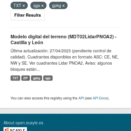
TXT
qgs
gpkg
Filter Results
Modelo digital del terreno (MDT02LidarPNOA2) -
Castilla y León
Última actualización: 27/04/2023 (pendiente control de
calidad). Cuadrantes disponibles en formato ASC: CE, NE,
NW y SE. Ver cuadrantes Lidar PNOA2. Aviso: algunos
bloques están...
TXT
ZIP
gpkg
qgs
You can also access this registry using the
API
(see
API Docs
).
About open.scayle.es