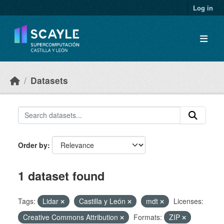
Skip to main content
Log in
Datasets
Order by
1 dataset found
Tags:
Lidar
Castilla y León
mdt
Licenses:
Creative Commons Attribution
Formats:
ZIP