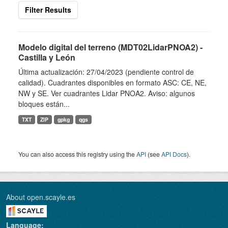
Filter Results
Modelo digital del terreno (MDT02LidarPNOA2) -
Castilla y León
Última actualización: 27/04/2023 (pendiente control de
calidad). Cuadrantes disponibles en formato ASC: CE, NE,
NW y SE. Ver cuadrantes Lidar PNOA2. Aviso: algunos
bloques están...
TXT
ZIP
gpkg
qgs
You can also access this registry using the
API
(see
API Docs
).
About open.scayle.es
Language