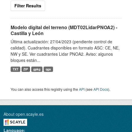
Filter Results
Modelo digital del terreno (MDT02LidarPNOA2) -
Castilla y León
Última actualización: 27/04/2023 (pendiente control de
calidad). Cuadrantes disponibles en formato ASC: CE, NE,
NW y SE. Ver cuadrantes Lidar PNOA2. Aviso: algunos
bloques están...
TXT
ZIP
gpkg
qgs
You can also access this registry using the
API
(see
API Docs
).
About open.scayle.es
Language