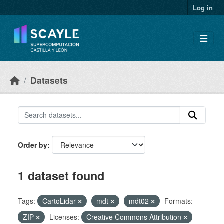
Skip to main content
Log in
Datasets
Order by
1 dataset found
Tags:
CartoLidar
mdt
mdt02
Formats:
ZIP
Licenses:
Creative Commons Attribution