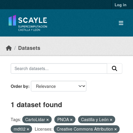
Skip to main content
Log in
Datasets
Order by
1 dataset found
Tags:
CartoLidar
PNOA
Castilla y León
mdt02
Licenses:
Creative Commons Attribution