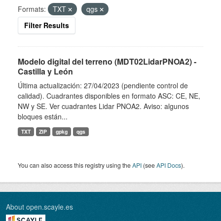
Formats:
TXT
qgs
Filter Results
Modelo digital del terreno (MDT02LidarPNOA2) -
Castilla y León
Última actualización: 27/04/2023 (pendiente control de
calidad). Cuadrantes disponibles en formato ASC: CE, NE,
NW y SE. Ver cuadrantes Lidar PNOA2. Aviso: algunos
bloques están...
TXT
ZIP
gpkg
qgs
You can also access this registry using the
API
(see
API Docs
).
About open.scayle.es