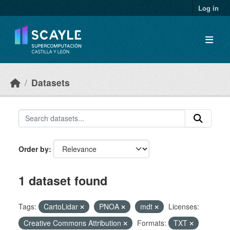
Skip to main content
Log in
Datasets
Order by
1 dataset found
Tags:
CartoLidar
PNOA
mdt
Licenses:
Creative Commons Attribution
Formats:
TXT