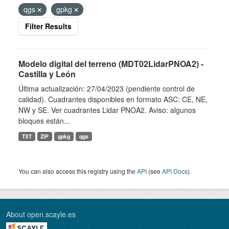
qgs
gpkg
Filter Results
Modelo digital del terreno (MDT02LidarPNOA2) -
Castilla y León
Última actualización: 27/04/2023 (pendiente control de
calidad). Cuadrantes disponibles en formato ASC: CE, NE,
NW y SE. Ver cuadrantes Lidar PNOA2. Aviso: algunos
bloques están...
TXT
ZIP
gpkg
qgs
You can also access this registry using the
API
(see
API Docs
).
About open.scayle.es