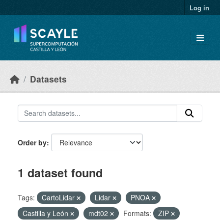
Skip to main content
Log in
Datasets
Order by
1 dataset found
Tags:
CartoLidar
Lidar
PNOA
Castilla y León
mdt02
Formats:
ZIP