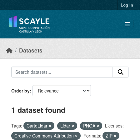
Skip to main content
Log in
Datasets
Order by
1 dataset found
Tags:
CartoLidar
Lidar
PNOA
Licenses:
Creative Commons Attribution
Formats:
ZIP