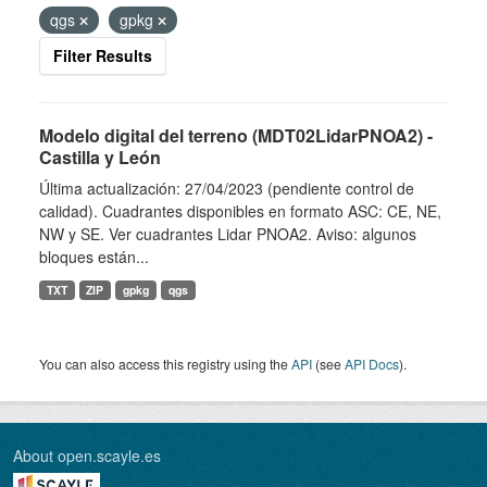
qgs
gpkg
Filter Results
Modelo digital del terreno (MDT02LidarPNOA2) -
Castilla y León
Última actualización: 27/04/2023 (pendiente control de
calidad). Cuadrantes disponibles en formato ASC: CE, NE,
NW y SE. Ver cuadrantes Lidar PNOA2. Aviso: algunos
bloques están...
TXT
ZIP
gpkg
qgs
You can also access this registry using the
API
(see
API Docs
).
About open.scayle.es