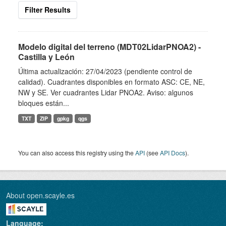
Filter Results
Modelo digital del terreno (MDT02LidarPNOA2) -
Castilla y León
Última actualización: 27/04/2023 (pendiente control de
calidad). Cuadrantes disponibles en formato ASC: CE, NE,
NW y SE. Ver cuadrantes Lidar PNOA2. Aviso: algunos
bloques están...
TXT
ZIP
gpkg
qgs
You can also access this registry using the
API
(see
API Docs
).
About open.scayle.es
Language