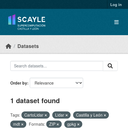
Skip to main content
Log in
Datasets
Order by
1 dataset found
Tags:
CartoLidar
Lidar
Castilla y León
mdt
Formats:
ZIP
gpkg