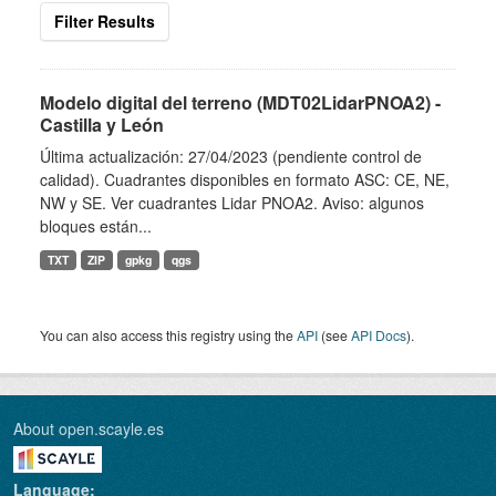
Filter Results
Modelo digital del terreno (MDT02LidarPNOA2) -
Castilla y León
Última actualización: 27/04/2023 (pendiente control de
calidad). Cuadrantes disponibles en formato ASC: CE, NE,
NW y SE. Ver cuadrantes Lidar PNOA2. Aviso: algunos
bloques están...
TXT
ZIP
gpkg
qgs
You can also access this registry using the
API
(see
API Docs
).
About open.scayle.es
Language