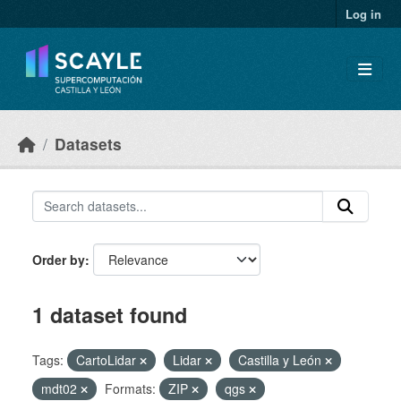
Skip to main content
Log in
Datasets
Order by
1 dataset found
Tags:
CartoLidar
Lidar
Castilla y León
mdt02
Formats:
ZIP
qgs