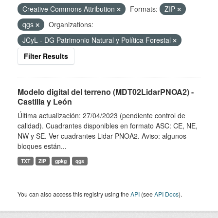
Creative Commons Attribution
Formats:
ZIP
qgs
Organizations:
JCyL - DG Patrimonio Natural y Política Forestal
Filter Results
Modelo digital del terreno (MDT02LidarPNOA2) -
Castilla y León
Última actualización: 27/04/2023 (pendiente control de
calidad). Cuadrantes disponibles en formato ASC: CE, NE,
NW y SE. Ver cuadrantes Lidar PNOA2. Aviso: algunos
bloques están...
TXT
ZIP
gpkg
qgs
You can also access this registry using the
API
(see
API Docs
).