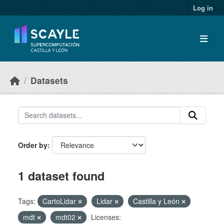
Skip to main content
Log in
Datasets
Order by
1 dataset found
Tags:
CartoLidar
Lidar
Castilla y León
mdt
mdt02
Licenses: