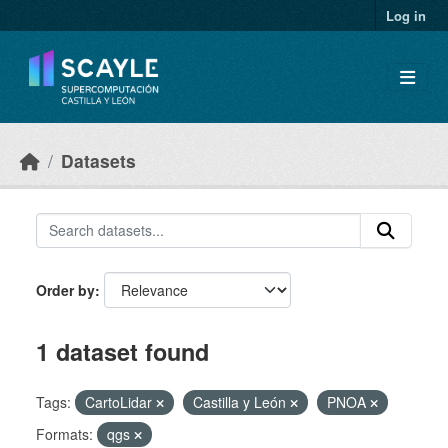
Skip to main content
Log in
Datasets
Order by
1 dataset found
Tags:
CartoLidar
Castilla y León
PNOA
Formats:
qgs