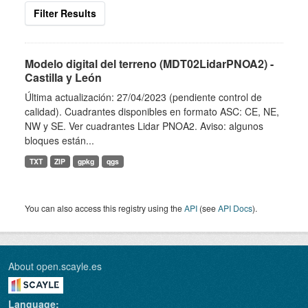
Filter Results
Modelo digital del terreno (MDT02LidarPNOA2) -
Castilla y León
Última actualización: 27/04/2023 (pendiente control de
calidad). Cuadrantes disponibles en formato ASC: CE, NE,
NW y SE. Ver cuadrantes Lidar PNOA2. Aviso: algunos
bloques están...
TXT
ZIP
gpkg
qgs
You can also access this registry using the
API
(see
API Docs
).
About open.scayle.es
Language