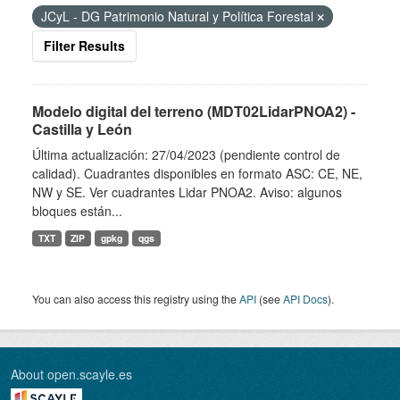
JCyL - DG Patrimonio Natural y Política Forestal
Filter Results
Modelo digital del terreno (MDT02LidarPNOA2) -
Castilla y León
Última actualización: 27/04/2023 (pendiente control de
calidad). Cuadrantes disponibles en formato ASC: CE, NE,
NW y SE. Ver cuadrantes Lidar PNOA2. Aviso: algunos
bloques están...
TXT
ZIP
gpkg
qgs
You can also access this registry using the
API
(see
API Docs
).
About open.scayle.es