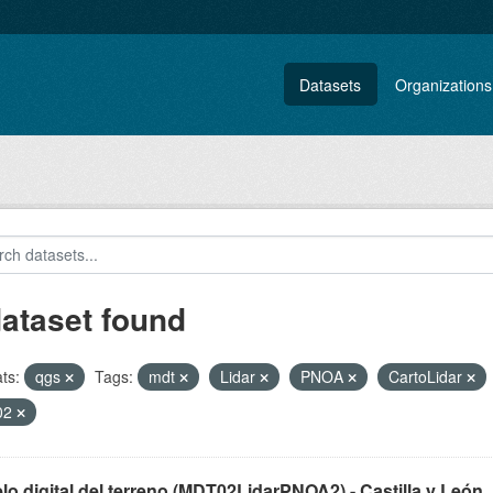
Datasets
Organizations
dataset found
ts:
qgs
Tags:
mdt
Lidar
PNOA
CartoLidar
02
o digital del terreno (MDT02LidarPNOA2) - Castilla y León