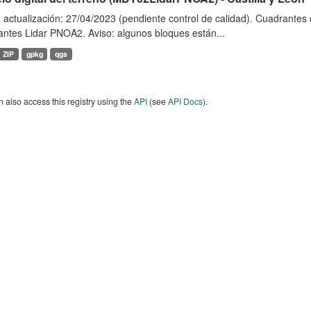
 actualización: 27/04/2023 (pendiente control de calidad). Cuadrante
antes Lidar PNOA2. Aviso: algunos bloques están...
ZIP
gpkg
qgs
 also access this registry using the
API
(see
API Docs
).