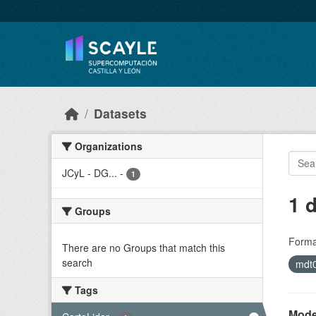
Skip to main content
Datasets
Organizations
JCyL - DG...
-
1
1 
Groups
Forma
There are no Groups that match this
search
mdt
Tags
Model