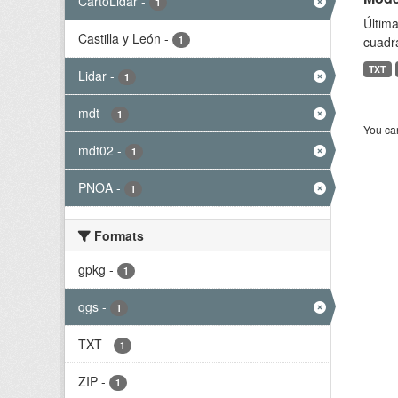
CartoLidar
-
1
Última
Castilla y León
-
1
cuadr
TXT
Lidar
-
1
mdt
-
1
You can
mdt02
-
1
PNOA
-
1
Formats
gpkg
-
1
qgs
-
1
TXT
-
1
ZIP
-
1