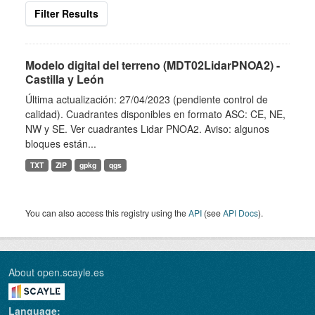
Filter Results
Modelo digital del terreno (MDT02LidarPNOA2) -
Castilla y León
Última actualización: 27/04/2023 (pendiente control de
calidad). Cuadrantes disponibles en formato ASC: CE, NE,
NW y SE. Ver cuadrantes Lidar PNOA2. Aviso: algunos
bloques están...
TXT
ZIP
gpkg
qgs
You can also access this registry using the
API
(see
API Docs
).
About open.scayle.es
Language