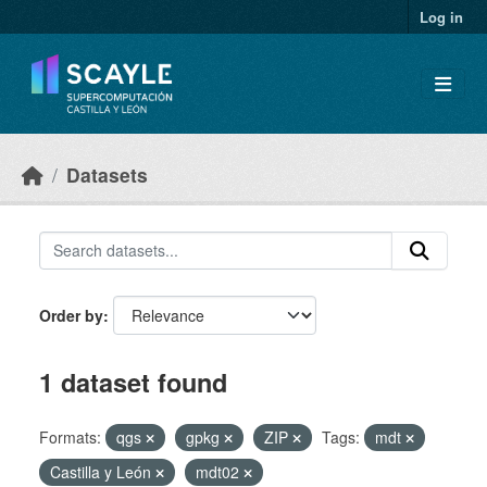
Skip to main content
Log in
Datasets
Order by
1 dataset found
Formats:
qgs
gpkg
ZIP
Tags:
mdt
Castilla y León
mdt02