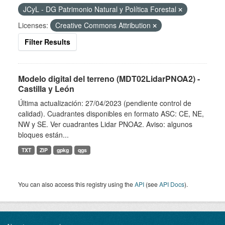
JCyL - DG Patrimonio Natural y Política Forestal
Licenses:
Creative Commons Attribution
Filter Results
Modelo digital del terreno (MDT02LidarPNOA2) -
Castilla y León
Última actualización: 27/04/2023 (pendiente control de
calidad). Cuadrantes disponibles en formato ASC: CE, NE,
NW y SE. Ver cuadrantes Lidar PNOA2. Aviso: algunos
bloques están...
TXT
ZIP
gpkg
qgs
You can also access this registry using the
API
(see
API Docs
).