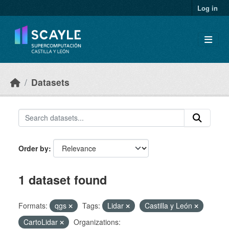
Skip to main content
Log in
Datasets
Order by
1 dataset found
Formats:
qgs
Tags:
Lidar
Castilla y León
CartoLidar
Organizations: