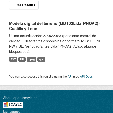
Filter Results
Modelo digital del terreno (MDT02LidarPNOA2) -
Castilla y León
Última actualización: 27/04/2023 (pendiente control de
calidad). Cuadrantes disponibles en formato ASC: CE, NE,
NW y SE. Ver cuadrantes Lidar PNOA2. Aviso: algunos
bloques están...
TXT
ZIP
gpkg
qgs
You can also access this registry using the
API
(see
API Docs
).
About open.scayle.es
Language