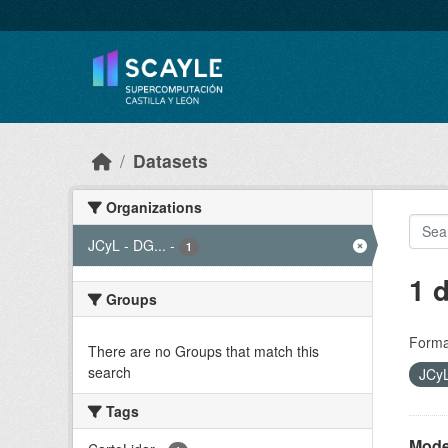
Skip to main content
Datasets
Organizations
JCyL - DG...
-
1
1 
Groups
Forma
There are no Groups that match this
search
JCyL
Tags
Model