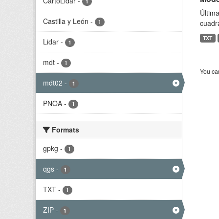
CartoLidar
-
1
Última
Castilla y León
-
1
cuadr
TXT
Lidar
-
1
mdt
-
1
You can
mdt02
-
1
PNOA
-
1
Formats
gpkg
-
1
qgs
-
1
TXT
-
1
ZIP
-
1