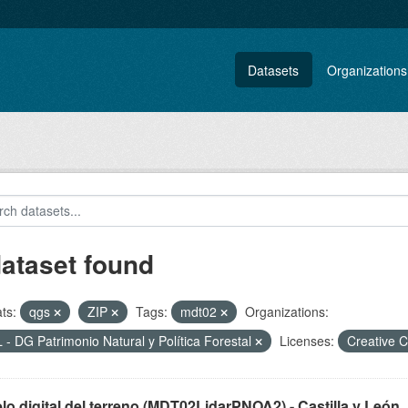
Datasets
Organizations
dataset found
ts:
qgs
ZIP
Tags:
mdt02
Organizations:
 - DG Patrimonio Natural y Política Forestal
Licenses:
Creative 
o digital del terreno (MDT02LidarPNOA2) - Castilla y León