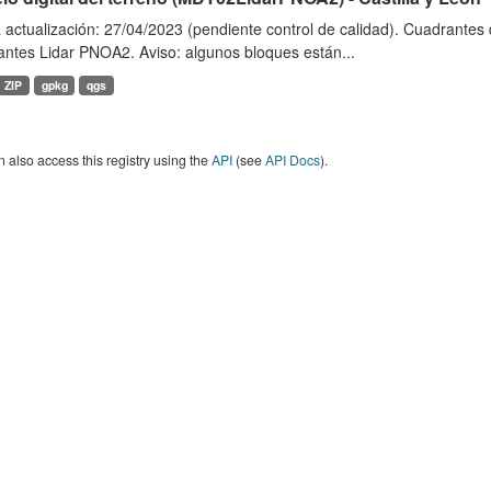
 actualización: 27/04/2023 (pendiente control de calidad). Cuadrante
antes Lidar PNOA2. Aviso: algunos bloques están...
ZIP
gpkg
qgs
 also access this registry using the
API
(see
API Docs
).