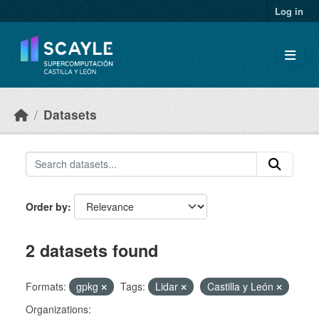
Skip to main content
Log in
Datasets
Order by
2 datasets found
Formats:
gpkg
Tags:
Lidar
Castilla y León
Organizations: