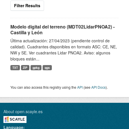
Filter Results
Modelo digital del terreno (MDT02LidarPNOA2) -
Castilla y León
Última actualización: 27/04/2023 (pendiente control de
calidad). Cuadrantes disponibles en formato ASC: CE, NE,
NW y SE. Ver cuadrantes Lidar PNOA2. Aviso: algunos
bloques están...
TXT
ZIP
gpkg
qgs
You can also access this registry using the
API
(see
API Docs
).
About open.scayle.es
Language