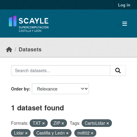
Skip to main content
Log in
Datasets
Order by
1 dataset found
Formats:
TXT
ZIP
Tags:
CartoLidar
Lidar
Castilla y León
mdt02