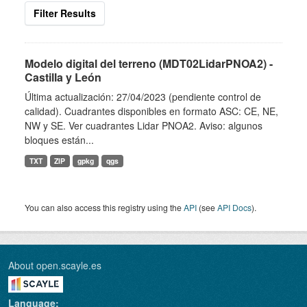
Filter Results
Modelo digital del terreno (MDT02LidarPNOA2) -
Castilla y León
Última actualización: 27/04/2023 (pendiente control de
calidad). Cuadrantes disponibles en formato ASC: CE, NE,
NW y SE. Ver cuadrantes Lidar PNOA2. Aviso: algunos
bloques están...
TXT
ZIP
gpkg
qgs
You can also access this registry using the
API
(see
API Docs
).
About open.scayle.es
Language