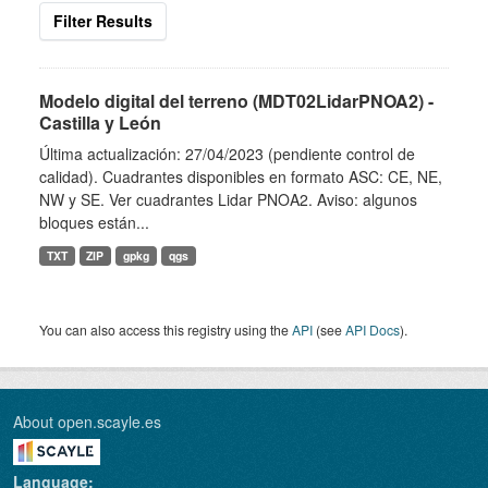
Filter Results
Modelo digital del terreno (MDT02LidarPNOA2) -
Castilla y León
Última actualización: 27/04/2023 (pendiente control de
calidad). Cuadrantes disponibles en formato ASC: CE, NE,
NW y SE. Ver cuadrantes Lidar PNOA2. Aviso: algunos
bloques están...
TXT
ZIP
gpkg
qgs
You can also access this registry using the
API
(see
API Docs
).
About open.scayle.es
Language