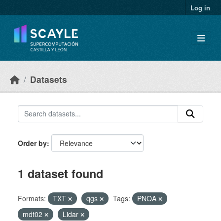
Skip to main content
Log in
Datasets
Order by
1 dataset found
Formats:
TXT
qgs
Tags:
PNOA
mdt02
Lidar