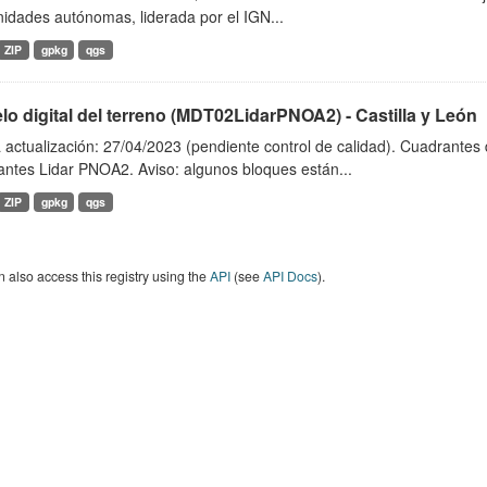
idades autónomas, liderada por el IGN...
ZIP
gpkg
qgs
o digital del terreno (MDT02LidarPNOA2) - Castilla y León
 actualización: 27/04/2023 (pendiente control de calidad). Cuadrante
antes Lidar PNOA2. Aviso: algunos bloques están...
ZIP
gpkg
qgs
 also access this registry using the
API
(see
API Docs
).