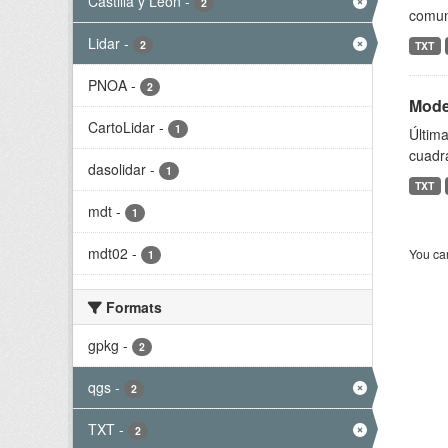
Castilla y León
-
2
comun
Lidar
-
2
TXT
PNOA
-
2
Model
CartoLidar
-
1
Última
cuadr
dasolidar
-
1
TXT
mdt
-
1
mdt02
-
You can
1
Formats
gpkg
-
2
qgs
-
2
TXT
-
2