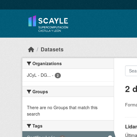
Skip to main content
Datasets
Organizations
JCyL - DG...
-
2
2 
Groups
Forma
There are no Groups that match this
search
Tags
Lidar
Última