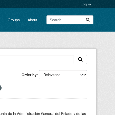
Log in
Groups
About
Order by
junta de la Admnistración General del Estado y de las