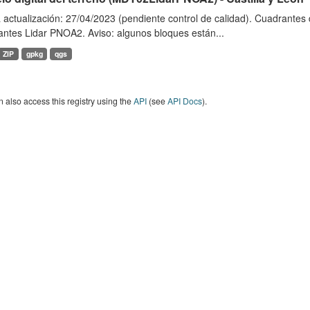
 actualización: 27/04/2023 (pendiente control de calidad). Cuadrante
antes Lidar PNOA2. Aviso: algunos bloques están...
ZIP
gpkg
qgs
 also access this registry using the
API
(see
API Docs
).