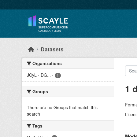
Skip to main content
Datasets
Organizations
JCyL - DG...
-
1
1 
Groups
Forma
There are no Groups that match this
search
Licen
Tags
Model