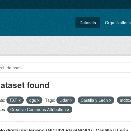
Datasets
Organizations
dataset found
ts:
TXT
qgs
Tags:
Lidar
Castilla y León
mdt0
ses:
Creative Commons Attribution
o digital del terreno (MDT02LidarPNOA2) - Castilla y León