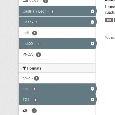
CartoLidar
-
1
Última
Castilla y León
-
1
cuadr
TXT
Lidar
-
1
mdt
-
1
You can
mdt02
-
1
PNOA
-
1
Formats
gpkg
-
1
qgs
-
1
TXT
-
1
ZIP
-
1