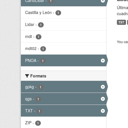
CartoLidar
-
1
Última
Castilla y León
-
1
cuadr
TXT
Lidar
-
1
mdt
-
1
You can
mdt02
-
1
PNOA
-
1
Formats
gpkg
-
1
qgs
-
1
TXT
-
1
ZIP
-
1