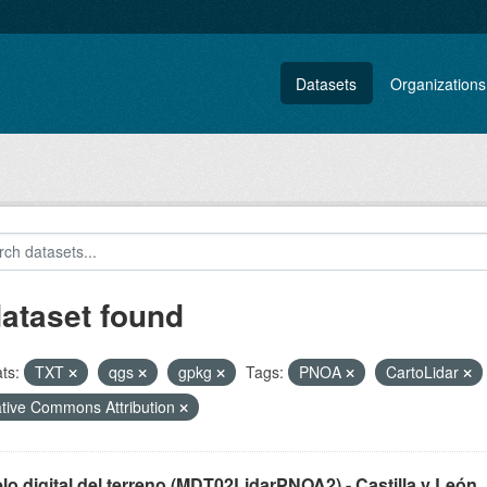
Datasets
Organizations
dataset found
ts:
TXT
qgs
gpkg
Tags:
PNOA
CartoLidar
tive Commons Attribution
o digital del terreno (MDT02LidarPNOA2) - Castilla y León