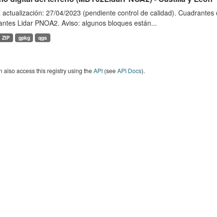
 actualización: 27/04/2023 (pendiente control de calidad). Cuadrante
antes Lidar PNOA2. Aviso: algunos bloques están...
ZIP
gpkg
qgs
 also access this registry using the
API
(see
API Docs
).