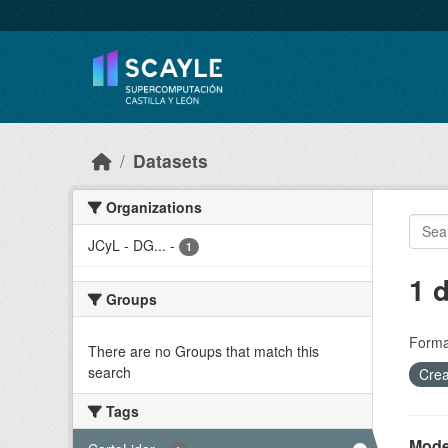
Skip to main content
Datasets
Organizations
JCyL - DG...
-
1
1 
Groups
Forma
There are no Groups that match this
search
Crea
Tags
Model