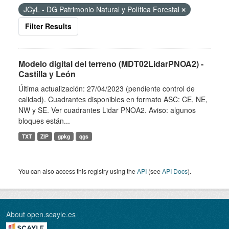
JCyL - DG Patrimonio Natural y Política Forestal
Filter Results
Modelo digital del terreno (MDT02LidarPNOA2) -
Castilla y León
Última actualización: 27/04/2023 (pendiente control de
calidad). Cuadrantes disponibles en formato ASC: CE, NE,
NW y SE. Ver cuadrantes Lidar PNOA2. Aviso: algunos
bloques están...
TXT
ZIP
gpkg
qgs
You can also access this registry using the
API
(see
API Docs
).
About open.scayle.es