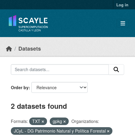
Skip to main content
Log in
Datasets
Order by
2 datasets found
Formats:
TXT
gpkg
Organizations:
JCyL - DG Patrimonio Natural y Política Forestal