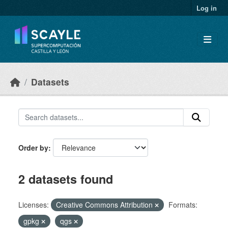
Skip to main content
Log in
Datasets
Order by
2 datasets found
Licenses:
Creative Commons Attribution
Formats:
gpkg
qgs