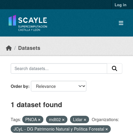
Skip to main content
Log in
Datasets
Order by
1 dataset found
Tags:
PNOA
mdt02
Lidar
Organizations:
JCyL - DG Patrimonio Natural y Política Forestal