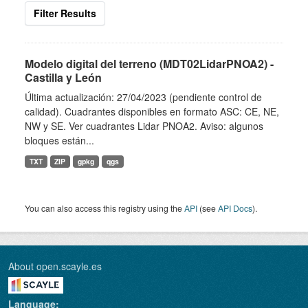
Filter Results
Modelo digital del terreno (MDT02LidarPNOA2) -
Castilla y León
Última actualización: 27/04/2023 (pendiente control de
calidad). Cuadrantes disponibles en formato ASC: CE, NE,
NW y SE. Ver cuadrantes Lidar PNOA2. Aviso: algunos
bloques están...
TXT
ZIP
gpkg
qgs
You can also access this registry using the
API
(see
API Docs
).
About open.scayle.es
Language