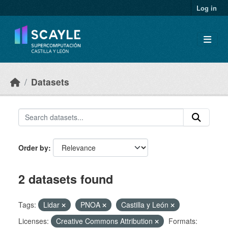
Skip to main content
Log in
Datasets
Order by
2 datasets found
Tags:
Lidar
PNOA
Castilla y León
Licenses:
Creative Commons Attribution
Formats: