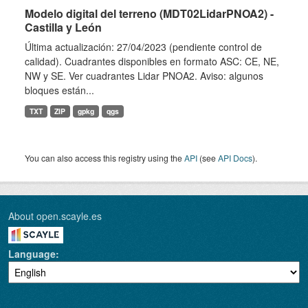
Modelo digital del terreno (MDT02LidarPNOA2) -
Castilla y León
Última actualización: 27/04/2023 (pendiente control de
calidad). Cuadrantes disponibles en formato ASC: CE, NE,
NW y SE. Ver cuadrantes Lidar PNOA2. Aviso: algunos
bloques están...
TXT
ZIP
gpkg
qgs
You can also access this registry using the
API
(see
API Docs
).
About open.scayle.es
Language