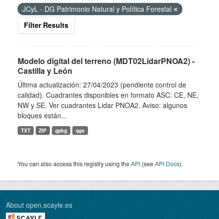
JCyL - DG Patrimonio Natural y Política Forestal
Filter Results
Modelo digital del terreno (MDT02LidarPNOA2) -
Castilla y León
Última actualización: 27/04/2023 (pendiente control de
calidad). Cuadrantes disponibles en formato ASC: CE, NE,
NW y SE. Ver cuadrantes Lidar PNOA2. Aviso: algunos
bloques están...
TXT
ZIP
gpkg
qgs
You can also access this registry using the
API
(see
API Docs
).
About open.scayle.es