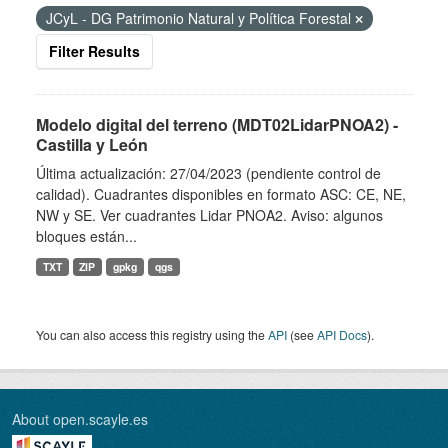
JCyL - DG Patrimonio Natural y Política Forestal
Filter Results
Modelo digital del terreno (MDT02LidarPNOA2) -
Castilla y León
Última actualización: 27/04/2023 (pendiente control de
calidad). Cuadrantes disponibles en formato ASC: CE, NE,
NW y SE. Ver cuadrantes Lidar PNOA2. Aviso: algunos
bloques están...
TXT
ZIP
gpkg
qgs
You can also access this registry using the
API
(see
API Docs
).
About open.scayle.es